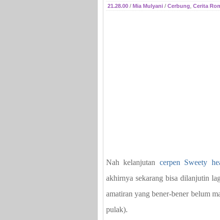
21.28.00
/
Mia Mulyani
/
Cerbung
,
Cerita Ro
Nah kelanjutan
cerpen Sweety hea
akhirnya sekarang bisa dilanjutin l
amatiran yang bener-bener belum mah
pulak).