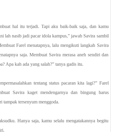
at hal itu terjadi. Tapi aku baik-baik saja, dan kamu
ini lah nasib jadi pacar idola kampus,” jawab Savira sambil
embuat Farel menatapnya, lalu mengikuti langkah Savira
natapnya saja. Membuat Savira merasa aneh sendiri dan
? Apa kah ada yang salah?” tanya gadis itu.
permasalahkan tentang status pacaran kita lagi?” Farel
embuat Savira kaget mendengarnya dan bingung harus
iri tampak tersenyum menggoda.
 maksudku. Hanya saja, kamu selalu mengatakannya begitu
ri.