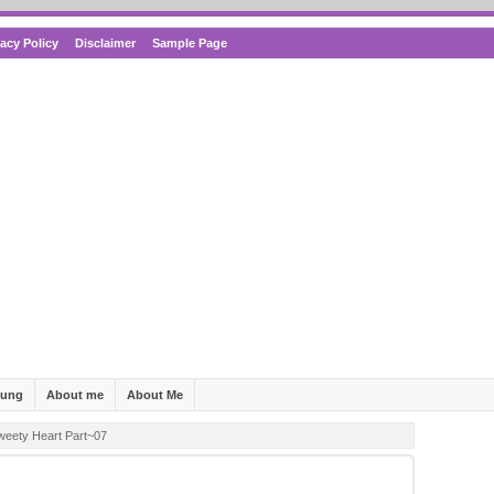
vacy Policy
Disclaimer
Sample Page
bung
About me
About Me
weety Heart Part~07