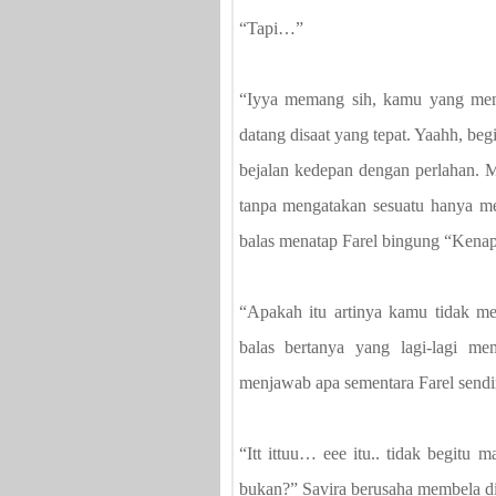
“Tapi…”
“Iyya memang sih, kamu yang membu
datang disaat yang tepat. Yaahh, beg
bejalan kedepan dengan perlahan. M
tanpa mengatakan sesuatu hanya me
balas menatap Farel bingung “Kenapa
“Apakah itu artinya kamu tidak mem
balas bertanya yang lagi-lagi m
menjawab apa sementara Farel send
“Itt ittuu… eee itu.. tidak begitu
bukan?” Savira berusaha membela di