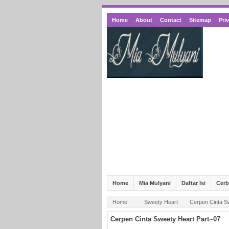
Home
About
Contact
Sitemap
Pri
Home
Mia Mulyani
Daftar Isi
Cer
Home
Sweety Heart
Cerpen Cinta S
Cerpen Cinta Sweety Heart Part~07