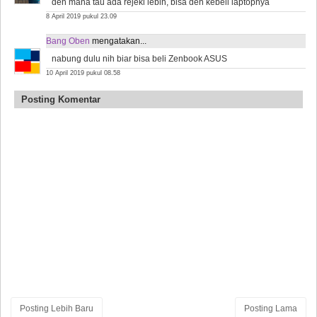
deh mana tau ada rejeki lebih, bisa deh kebeli laptopnya
8 April 2019 pukul 23.09
Bang Oben
mengatakan...
nabung dulu nih biar bisa beli Zenbook ASUS
10 April 2019 pukul 08.58
Posting Komentar
Posting Lebih Baru
Posting Lama