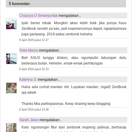
5 komentar:
Chaycya O Simanjuntak
mengatakan...
Iyah bener mbak. Mungkin akan lebih baik jika punya Asus
ZenBook sendiri ya kan, jadi experiencenya dapet, ngejelasinnya
juga gampang. 2019 pakai zenbook hahaha
6 April 2019 pukul 12.27
Yulia Marza
mengatakan...
Beli ASUS tunggu diskon, atau ngumpulin tabungan dulu
beberaoa bulan. Hehehe..emak-emak perhitungan
6 April 2019 pukul 22.23
Katerina S.
mengatakan...
Haha ada curhat mantan nih. Lupakan mantan, ingat2 ZenBook
aja wkwk
Thanks Mia partisipasinya. Keep sharing keep blogging
8 April 2019 pukul 14.39
Sarah Jalan
mengatakan...
Kalo ngomongin fitur dari zenbook mupeng jadinya...berharap