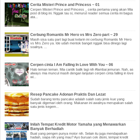
Cerita Misteri Prince and Princess ~ 01
Cerpen Misteri Prince and Princess _ cerita pertama yang akan Mia
post di blog ini. Nggak tau si, menurut reader semua cerita ini bagus
ata...
Cerbung Romantis Mr Hero vs Mrs Zero part ~ 29
Masih sisa satu part lagi buat kelarin ini cerbung Romantis Mr Hero
vs Mrs Zero ya. Ide udah mentok banget nggak bisa dinego lagi
soalnya. ...
Cerpen cinta I Am Falling In Love With You ~ 06
Halo teman teman. Mia cantik balik lagi nih #lambai jemuran. Nah, as
always mia muncul masih dengan lanjutan cerpen cinta falling in love
wi...
Resep Pancake Adonan Praktis Dan Lezat
Sudah barang tentu pancake adalah salah satu jenis kue yang
banyak digemari oleh orang. Makanan ini awalnya merupakan salah
satu jenis kegem...
Inilah Tempat Kredit Motor Yamaha yang Menawarkan
Banyak Berhadiah
Buat yang pengen punya motor nih. Selain itu juga mendapatkan
hadiah, siapa nih yang mau? Ayo buruan cek disini, tempat kredit