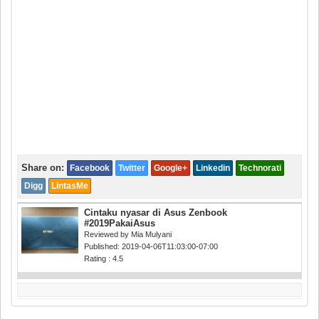
Share on:
Facebook
Twitter
Google+
Linkedin
Technorati
Digg
LintasMe
Cintaku nyasar di Asus Zenbook
#2019PakaiAsus
Reviewed by
Mia Mulyani
Published:
2019-04-06T11:03:00-07:00
Rating :
4.5