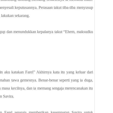
 menyesali keputusannya. Perasaan takut tiba-tiba menyusup
 lakukan sekarang.
gugup dan menundukkan kepalanya takut “Ehem, maksudku
 aku katakan Farel” Akhirnya kata itu yang keluar dari
nahan tawa gemesnya. Benar-benar seperti yang ia duga,
is masa kecilnya, dan ia memang sengaja merencanakan itu
n Savira.
ap Farel sengaja memberikan kesempatan Savira untuk