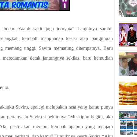
u benar. Yaahh sakit juga ternyata” Lanjutnya sambil
elangkah kembali menghadap kesisi atap bangungan
g memang tinggi. Savira mematung ditempatnya. Baru
, meredamkan detak jantungnya sekilas, baru kemudian
vira.
kanku Savira, apalagi melupakan rasa yang kamu punya
kan pertanyaan Savira sebelumnya “Meskipun begitu, aku
 Aku pasti akan merebut kembali apapun yang menjadi
nah mau berbagi, dan kamu” Tunjuknya kearh Savira “Aku