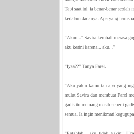
Tapi saat ini, ia benar-benar seolah
kedalam dadanya. Apa yang harus ia
“Akuu...” Savira kembali merasa 
aku kesini karena... aku...”
“Iyaa??” Tanya Farel.
“Aku yakin kamu tau apa yang ingin
mulut Savira dan membuat Farel me
gadis itu memang masih seperti gad
semua. Ia ingin menikmati kegugupa
“Entahlah... aku tidak yakin” Uc