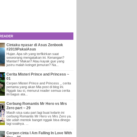
 READER
Cintaku nyasar di Asus Zenbook
#2019PakaiAsus
Hujan. Apa sih yang terfikirkan saat
seseorang mengatakan ini. Kenangan?
Mantan? Makan? Atau kayak gue yang
justru malah keinget jemuran? Na...
Cerita Misteri Prince and Princess ~
01
Cerpen Misteri Prince and Princess _ cerita
pertama yang akan Mia post di blog ini.
Nggak tau si, menurut reader semua cerita
ini bagus ata...
Cerbung Romantis Mr Hero vs Mrs
Zero part ~ 29
Masih sisa satu part lagi buat kelarin ini
cerbung Romantis Mr Hero vs Mrs Zero ya.
Ide udah mentok banget nggak bisa dinego
lagi soalnya. ...
Cerpen cinta I Am Falling In Love With