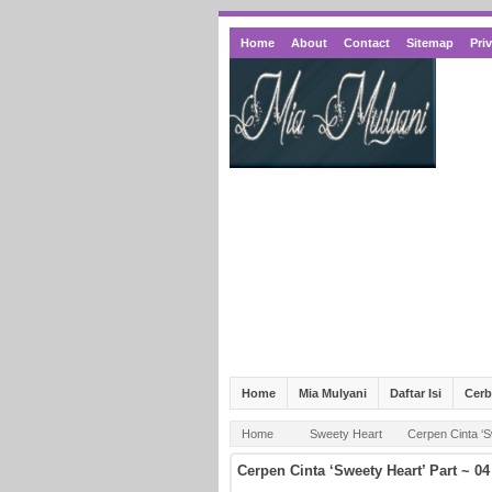
Home
About
Contact
Sitemap
Pri
Home
Mia Mulyani
Daftar Isi
Cer
Home
Sweety Heart
Cerpen Cinta ‘S
Cerpen Cinta ‘Sweety Heart’ Part ~ 04