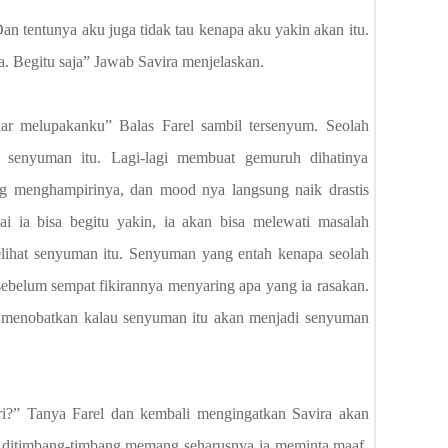
Dan tentunya aku juga tidak tau kenapa aku yakin akan itu.
. Begitu saja” Jawab Savira menjelaskan.
nar melupakanku” Balas Farel sambil tersenyum. Seolah
hat senyuman itu. Lagi-lagi membuat gemuruh dihatinya
ng menghampirinya, dan mood nya langsung naik drastis
i ia bisa begitu yakin, ia akan bisa melewati masalah
melihat senyuman itu. Senyuman yang entah kenapa seolah
 sebelum sempat fikirannya menyaring apa yang ia rasakan.
h menobatkan kalau senyuman itu akan menjadi senyuman
?” Tanya Farel dan kembali mengingatkan Savira akan
h ditimbang-timbang memang seharusnya ia meminta maaf.