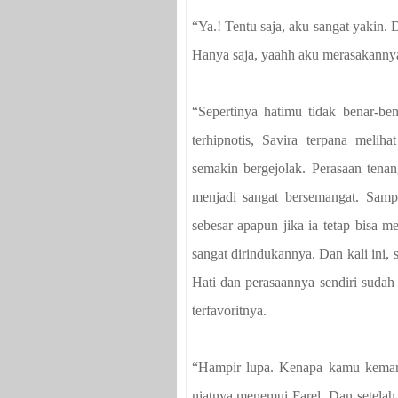
“Ya.! Tentu saja, aku sangat yakin. 
Hanya saja, yaahh aku merasakannya
“Sepertinya hatimu tidak benar-be
terhipnotis, Savira terpana meli
semakin bergejolak. Perasaan tena
menjadi sangat bersemangat. Sampa
sebesar apapun jika ia tetap bisa 
sangat dirindukannya. Dan kali ini,
Hati dan perasaannya sendiri suda
terfavoritnya.
“Hampir lupa. Kenapa kamu kemari
niatnya menemui Farel. Dan setela