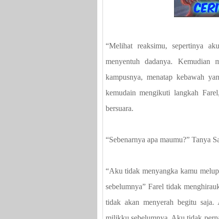
“Melihat reaksimu, sepertinya ak
menyentuh dadanya. Kemudian m
kampusnya, menatap kebawah yan
kemudain mengikuti langkah Farel
bersuara.
“Sebenarnya apa maumu?” Tanya Sa
“Aku tidak menyangka kamu melupa
sebelumnya” Farel tidak menghirau
tidak akan menyerah begitu saja.
milikku sebelumnya. Aku tidak per