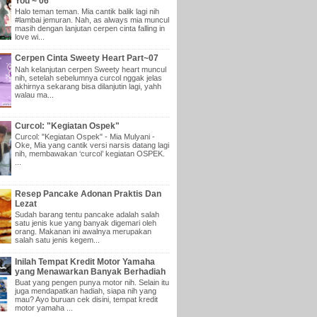
You ~ 06
Halo teman teman. Mia cantik balik lagi nih
#lambai jemuran. Nah, as always mia muncul
masih dengan lanjutan cerpen cinta falling in
love wi...
Cerpen Cinta Sweety Heart Part~07
Nah kelanjutan cerpen Sweety heart muncul
nih, setelah sebelumnya curcol nggak jelas
akhirnya sekarang bisa dilanjutin lagi, yahh
walau ma...
Curcol: "Kegiatan Ospek"
Curcol: "Kegiatan Ospek" - Mia Mulyani -
Oke, Mia yang cantik versi narsis datang lagi
nih, membawakan ‘curcol’ kegiatan OSPEK.
...
Resep Pancake Adonan Praktis Dan
Lezat
Sudah barang tentu pancake adalah salah
satu jenis kue yang banyak digemari oleh
orang. Makanan ini awalnya merupakan
salah satu jenis kegem...
Inilah Tempat Kredit Motor Yamaha
yang Menawarkan Banyak Berhadiah
Buat yang pengen punya motor nih. Selain itu
juga mendapatkan hadiah, siapa nih yang
mau? Ayo buruan cek disini, tempat kredit
motor yamaha ...