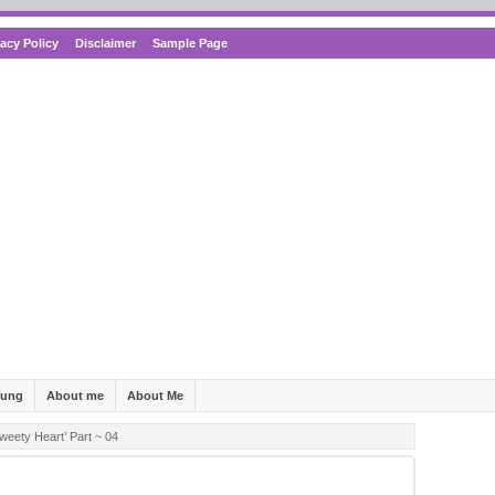
vacy Policy
Disclaimer
Sample Page
bung
About me
About Me
weety Heart’ Part ~ 04