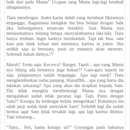
baik dari pada Mama” Ucapan sang Mama lagi-lagi kembali
diingatannya.
Tiara mendengus. Justru karna inilah yang membuat fikirannya
terganggu. Bagaimana mungkin dia bisa belajar dengan baik
jika hubungannya terancam berakhir. Saat Mama nya
menasehatinya tentang betapa menyakitkannya laki-laki, Tiara
hanya terdiam. Ingin hatinya membantah. Tapi tak bisa, satu
kata pun tidak keluar dari mulutnya, karena ia yakin. Jika
sedikit saja ia bersuara, pasti air matanya akan menetes.
Selemah itukah dirinya.??
Marah? Tentu saja. Kecewa? Banget. Tapiii... apa yang Mama
nya bilang ada benarnya juga bukan?? Gara-gara seperti ini
saja, pelajarannya sudah terganggu. Apa lagi nanti? Tiara
menghembuskan nafas panjang. Huuuffhh... apa yang harus dia
lakukan sekarang? Apa yang akan dia ucapkan kepada Sam.
Dia tidak mungkin membohongi Mama nya dengan
mengatakan sudah tidak pacaran lagi. Tapi, Putus dengan
Sam?? Kenapa itu terdengar terlalu mengerikan? Bukannya dia
udah janji untuk tidak menyakiti Sam? Terlebih lagi dia sudah
berdoa agar Sam tidak tersakiti lagi, apa lagi karena dirinya.
Tapi sekarang...
“Tiara... Hei, kamu kenapa sii?” Goyangan pada bahunya