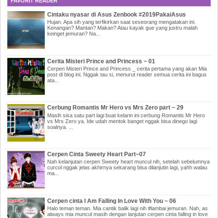
FAVORIT READER
Cintaku nyasar di Asus Zenbook #2019PakaiAsus
Hujan. Apa sih yang terfikirkan saat seseorang mengatakan ini.
Kenangan? Mantan? Makan? Atau kayak gue yang justru malah
keinget jemuran? Na...
Cerita Misteri Prince and Princess ~ 01
Cerpen Misteri Prince and Princess _ cerita pertama yang akan Mia
post di blog ini. Nggak tau si, menurut reader semua cerita ini bagus
ata...
Cerbung Romantis Mr Hero vs Mrs Zero part ~ 29
Masih sisa satu part lagi buat kelarin ini cerbung Romantis Mr Hero
vs Mrs Zero ya. Ide udah mentok banget nggak bisa dinego lagi
soalnya. ...
Cerpen Cinta Sweety Heart Part~07
Nah kelanjutan cerpen Sweety heart muncul nih, setelah sebelumnya
curcol nggak jelas akhirnya sekarang bisa dilanjutin lagi, yahh walau
ma...
Cerpen cinta I Am Falling In Love With You ~ 06
Halo teman teman. Mia cantik balik lagi nih #lambai jemuran. Nah, as
always mia muncul masih dengan lanjutan cerpen cinta falling in love