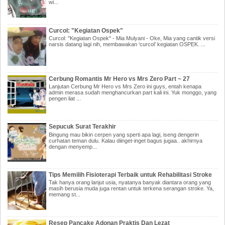
wi...
Curcol: "Kegiatan Ospek"
Curcol: "Kegiatan Ospek" - Mia Mulyani - Oke, Mia yang cantik versi
narsis datang lagi nih, membawakan ‘curcol’ kegiatan OSPEK. ...
Cerbung Romantis Mr Hero vs Mrs Zero Part ~ 27
Lanjutan Cerbung Mr Hero vs Mrs Zero ini guys, entah kenapa
admin merasa sudah menghancurkan part kali ini. Yuk monggo, yang
pengen liat ...
Sepucuk Surat Terakhir
Bingung mau bikin cerpen yang sperti apa lagi, iseng dengerin
curhatan teman dulu. Kalau diinget-inget bagus jugaa.. akhirnya
dengan menyemp...
Tips Memilih Fisioterapi Terbaik untuk Rehabilitasi Stroke
Tak hanya orang lanjut usia, nyatanya banyak diantara orang yang
masih berusia muda juga rentan untuk terkena serangan stroke. Ya,
memang st...
Resep Pancake Adonan Praktis Dan Lezat