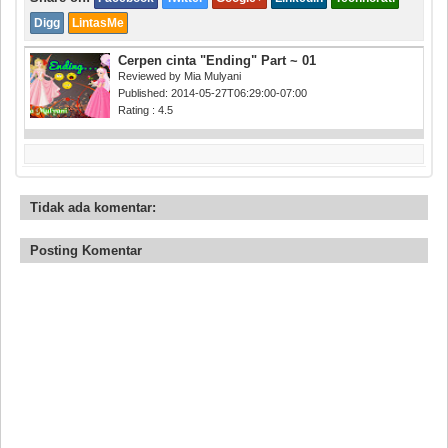
Digg
LintasMe
Cerpen cinta "Ending" Part ~ 01
Reviewed by
Mia Mulyani
Published:
2014-05-27T06:29:00-07:00
Rating :
4.5
Tidak ada komentar:
Posting Komentar