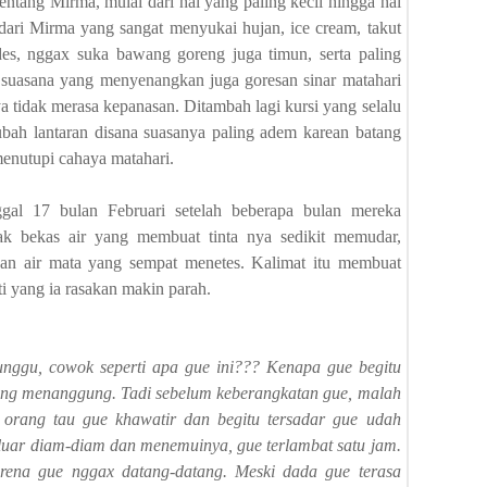
 tentang Mirma, mulai dari hal yang paling kecil hingga hal
 dari Mirma yang sangat menyukai hujan, ice cream, takut
es, nggax suka bawang goreng juga timun, serta paling
a suasana yang menyenangkan juga goresan sinar matahari
 tidak merasa kepanasan. Ditambah lagi kursi yang selalu
ubah lantaran disana suasanya paling adem karean batang
enutupi cahaya matahari.
ggal 17 bulan Februari setelah beberapa bulan mereka
yak bekas air yang membuat tinta nya sedikit memudar,
kan air mata yang sempat menetes. Kalimat itu membuat
i yang ia rasakan makin parah.
ggu, cowok seperti apa gue ini??? Kenapa gue begitu
yang menanggung. Tadi sebelum keberangkatan gue, malah
orang tau gue khawatir dan begitu tersadar gue udah
luar diam-diam dan menemuinya, gue terlambat satu jam.
na gue nggax datang-datang. Meski dada gue terasa