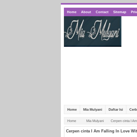
Home
About
Contact
Sitemap
Pri
Home
Mia Mulyani
Daftar Isi
Cer
Home
Mia Mulyani
Cerpen cinta I Am
Cerpen cinta I Am Falling In Love Wi