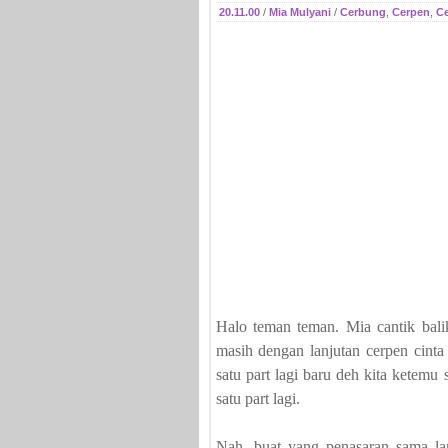
20.11.00
/
Mia Mulyani
/
Cerbung
,
Cerpen
,
Ce
Halo teman teman. Mia cantik bali
masih dengan lanjutan cerpen cinta
satu part lagi baru deh kita ketem
satu part lagi.
Nah, buat yang penasaran sama la