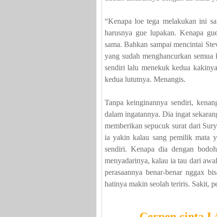
“Kenapa loe tega melakukan ini s
harusnya gue lupakan. Kenapa gu
sama. Bahkan sampai mencintai Stev
yang sudah menghancurkan semua k
sendiri lalu menekuk kedua kakin
kedua lututnya. Menangis.
Tanpa keinginannya sendiri, kenang
dalam ingatannya. Dia ingat sekaran
memberikan sepucuk surat dari Surya
ia yakin kalau sang pemilik mata y
sendiri. Kenapa dia dengan bodoh
menyadarinya, kalau ia tau dari awa
perasaannya benar-benar nggax bi
hatinya makin seolah teriris. Sakit, p
Cerpen cinta I