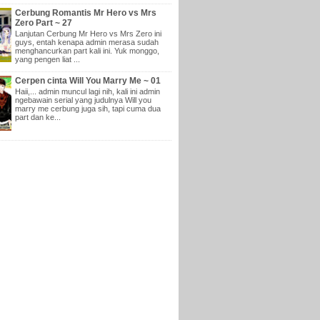
Cerbung Romantis Mr Hero vs Mrs
Zero Part ~ 27
Lanjutan Cerbung Mr Hero vs Mrs Zero ini
guys, entah kenapa admin merasa sudah
menghancurkan part kali ini. Yuk monggo,
yang pengen liat ...
Cerpen cinta Will You Marry Me ~ 01
Haii,... admin muncul lagi nih, kali ini admin
ngebawain serial yang judulnya Will you
marry me cerbung juga sih, tapi cuma dua
part dan ke...