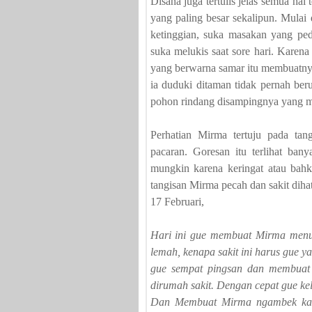
Disana juga tertulis jelas semua hal
yang paling besar sekalipun. Mulai
ketinggian, suka masakan yang ped
suka melukis saat sore hari. Karen
yang berwarna samar itu membuatnya
ia duduki ditaman tidak pernah ber
pohon rindang disampingnya yang m
Perhatian Mirma tertuju pada tan
pacaran. Goresan itu terlihat ban
mungkin karena keringat atau bah
tangisan Mirma pecah dan sakit dihat
17 Februari,
Hari ini gue membuat Mirma menun
lemah, kenapa sakit ini harus gue 
gue sempat pingsan dan membuat 
dirumah sakit. Dengan cepat gue ke
Dan Membuat Mirma ngambek kare