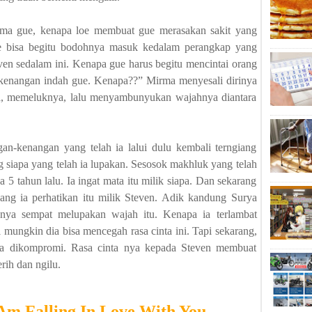
ama gue, kenapa loe membuat gue merasakan sakit yang
e bisa begitu bodohnya masuk kedalam perangkap yang
en sedalam ini. Kenapa gue harus begitu mencintai orang
enangan indah gue. Kenapa??” Mirma menyesali dirinya
ya, memeluknya, lalu menyambunyukan wajahnya diantara
an-kenangan yang telah ia lalui dulu kembali terngiang
g siapa yang telah ia lupakan. Sesosok makhluk yang telah
 5 tahun lalu. Ia ingat mata itu milik siapa. Dan sekarang
ang ia perhatikan itu milik Steven. Adik kandung Surya
nya sempat melupakan wajah itu. Kenapa ia terlambat
l mungkin dia bisa mencegah rasa cinta ini. Tapi sekarang,
sa dikompromi. Rasa cinta nya kepada Steven membuat
erih dan ngilu.
 Am Falling In Love With You