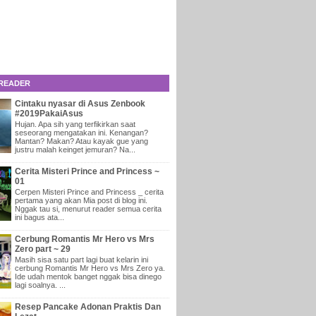
 READER
Cintaku nyasar di Asus Zenbook
#2019PakaiAsus
Hujan. Apa sih yang terfikirkan saat
seseorang mengatakan ini. Kenangan?
Mantan? Makan? Atau kayak gue yang
justru malah keinget jemuran? Na...
Cerita Misteri Prince and Princess ~
01
Cerpen Misteri Prince and Princess _ cerita
pertama yang akan Mia post di blog ini.
Nggak tau si, menurut reader semua cerita
ini bagus ata...
Cerbung Romantis Mr Hero vs Mrs
Zero part ~ 29
Masih sisa satu part lagi buat kelarin ini
cerbung Romantis Mr Hero vs Mrs Zero ya.
Ide udah mentok banget nggak bisa dinego
lagi soalnya. ...
Resep Pancake Adonan Praktis Dan