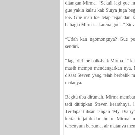
ditangan Mirma. “Sekali lagi gue 
gue yakin kalau kak Surya juga beg
loe. Gue mau loe tetap tegar dan 
bahagia Mirma... karena gue...” Ste
“Udah kan ngomongnya? Gue perg
sendiri.
“Jaga diri loe baik-baik Mirma...” k
masih mempu mendengarkan nya, Mi
disaat Steven yang telah berbalik 
matanya.
Begitu tiba dirumah, Mirma memba
tadi dititipkan Steven kearahnya,
Terdapat tulisan tangan ‘My Diarry
kertas terjatuh dari buku. Mirma
tersenyum bersama, air matanya me