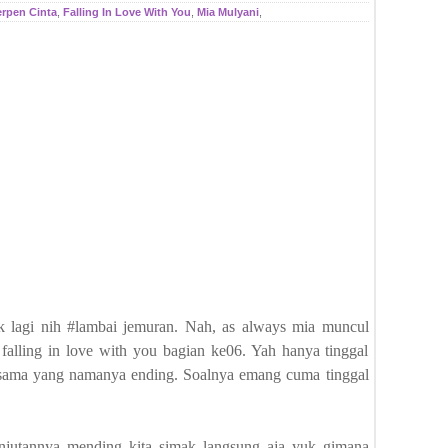
rpen Cinta
,
Falling In Love With You
,
Mia Mulyani
,
k lagi nih #lambai jemuran. Nah, as always mia muncul
 falling in love with you bagian ke06. Yah hanya tinggal
u sama yang namanya ending. Soalnya emang cuma tinggal
njutannya mending kita simak langsung aja yuk gimana