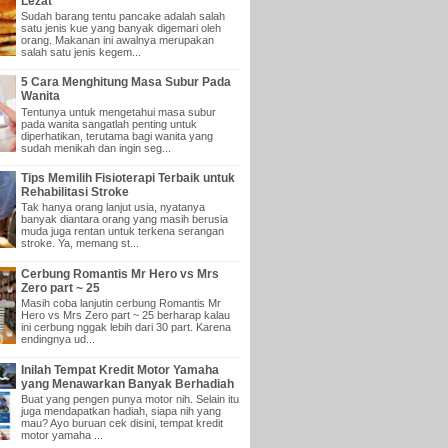
Lezat
Sudah barang tentu pancake adalah salah
satu jenis kue yang banyak digemari oleh
orang. Makanan ini awalnya merupakan
salah satu jenis kegem...
5 Cara Menghitung Masa Subur Pada
Wanita
Tentunya untuk mengetahui masa subur
pada wanita sangatlah penting untuk
diperhatikan, terutama bagi wanita yang
sudah menikah dan ingin seg...
Tips Memilih Fisioterapi Terbaik untuk
Rehabilitasi Stroke
Tak hanya orang lanjut usia, nyatanya
banyak diantara orang yang masih berusia
muda juga rentan untuk terkena serangan
stroke. Ya, memang st...
Cerbung Romantis Mr Hero vs Mrs
Zero part ~ 25
Masih coba lanjutin cerbung Romantis Mr
Hero vs Mrs Zero part ~ 25 berharap kalau
ini cerbung nggak lebih dari 30 part. Karena
endingnya ud...
Inilah Tempat Kredit Motor Yamaha
yang Menawarkan Banyak Berhadiah
Buat yang pengen punya motor nih. Selain itu
juga mendapatkan hadiah, siapa nih yang
mau? Ayo buruan cek disini, tempat kredit
motor yamaha ...