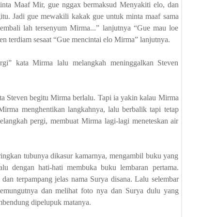
minta Maaf Mir, gue nggax bermaksud Menyakiti elo, dan
itu. Jadi gue mewakili kakak gue untuk minta maaf sama
kembali lah tersenyum Mirma...” lanjutnya “Gue mau loe
ven terdiam sesaat “Gue mencintai elo Mirma” lanjutnya.
i” kata Mirma lalu melangkah meninggalkan Steven
ata Steven begitu Mirma berlalu. Tapi ia yakin kalau Mirma
rma menghentikan langkahnya, lalu berbalik tapi tetap
melangkah pergi, membuat Mirma lagi-lagi meneteskan air
ringkan tubunya dikasur kamarnya, mengambil buku yang
 lalu dengan hati-hati membuka buku lembaran pertama.
’ dan terpampang jelas nama Surya disana. Lalu selembar
 memungutnya dan melihat foto nya dan Surya dulu yang
mbendung dipelupuk matanya.