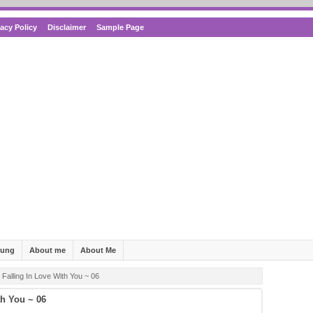
vacy Policy
Disclaimer
Sample Page
bung
About me
About Me
 Falling In Love With You ~ 06
th You ~ 06