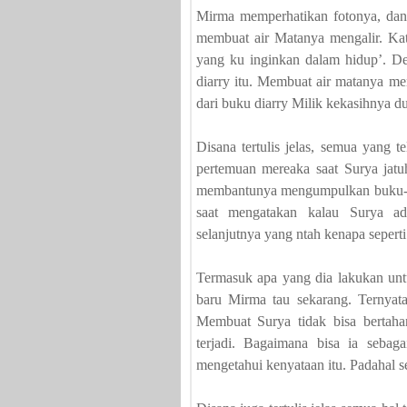
Mirma memperhatikan fotonya, dan 
membuat air Matanya mengalir. Kata
yang ku inginkan dalam hidup’. D
diarry itu. Membuat air matanya me
dari buku diarry Milik kekasihnya du
Disana tertulis jelas, semua yang t
pertemuan mereaka saat Surya jatu
membantunya mengumpulkan buku-buk
saat mengatakan kalau Surya ad
selanjutnya yang ntah kenapa seperti
Termasuk apa yang dia lakukan unt
baru Mirma tau sekarang. Ternyata
Membuat Surya tidak bisa bertah
terjadi. Bagaimana bisa ia sebag
mengetahui kenyataan itu. Padahal se