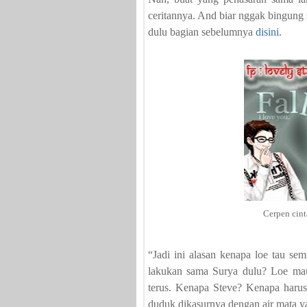
ceritannya. And biar nggak bingung 
dulu bagian sebelumnya
disini.
Cerpen cint
“Jadi ini alasan kenapa loe tau s
lakukan sama Surya dulu? Loe mau
terus. Kenapa Steve? Kenapa harus 
duduk dikasurnya dengan air mata ya